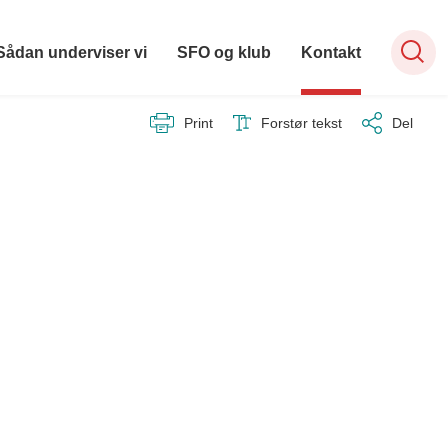
Sådan underviser vi
SFO og klub
Kontakt
Print
Forstør tekst
Del