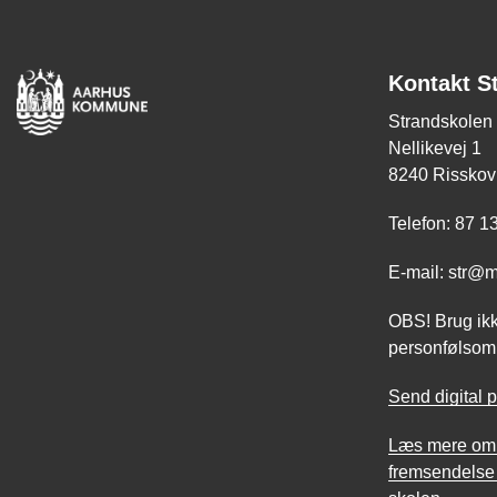
Kontakt S
Strandskolen
Nellikevej 1
8240 Risskov
Telefon: 87 1
E-mail: str@
OBS! Brug ikk
personfølsomm
Send digital p
Læs mere om b
fremsendelse 