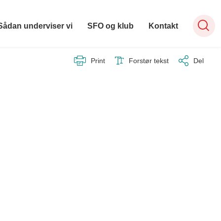
Sådan underviser vi
SFO og klub
Kontakt
Print
Forstør tekst
Del