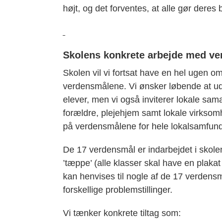
højt, og det forventes, at alle gør deres 
Skolens konkrete arbejde med v
Skolen vil vi fortsat have en hel ugen o
verdensmålene. Vi ønsker løbende at udv
elever, men vi også inviterer lokale sama
forældre, plejehjem samt lokale virkso
på verdensmålene for hele lokalsamfund
De 17 verdensmål er indarbejdet i skole
’tæppe’ (alle klasser skal have en plak
kan henvises til nogle af de 17 verdens
forskellige problemstillinger.
Vi tænker konkrete tiltag som: