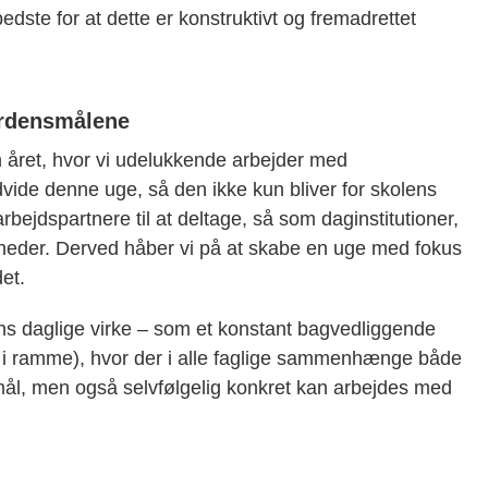
bedste for at dette er konstruktivt og fremadrettet
erdensmålene
m året, hvor vi udelukkende arbejder med
ide denne uge, så den ikke kun bliver for skolens
rbejdspartnere til at deltage, så som daginstitutioner,
mheder. Derved håber vi på at skabe en uge med fokus
et.
ns daglige virke – som et konstant bagvedliggende
at i ramme), hvor der i alle faglige sammenhænge både
mål, men også selvfølgelig konkret kan arbejdes med